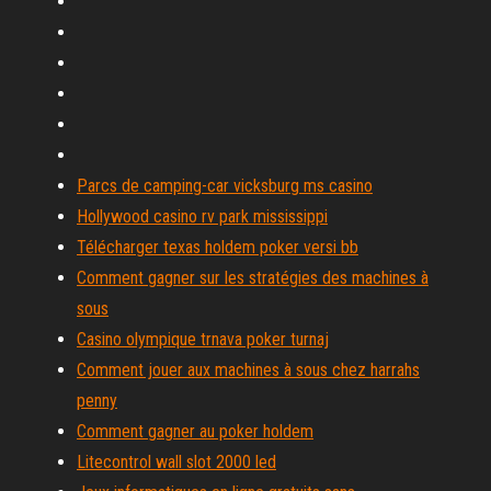
Parcs de camping-car vicksburg ms casino
Hollywood casino rv park mississippi
Télécharger texas holdem poker versi bb
Comment gagner sur les stratégies des machines à
sous
Casino olympique trnava poker turnaj
Comment jouer aux machines à sous chez harrahs
penny
Comment gagner au poker holdem
Litecontrol wall slot 2000 led