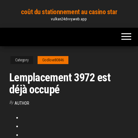
Skip
coût du stationnement au casino star
to
vulkan24dvvy.web.app
the
content
Category
Godlove80846
Lemplacement 3972 est
déjà occupé
By
AUTHOR