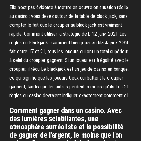
Elle n'est pas évidente à mettre en oeuvre en situation réelle
au casino : vous devez autour de la table de black jack, sans
compter le fait que le croupier au black jack est vraiment
rapide. Comment utiliser la stratégie de b 12 janv. 2021 Les
règles du Blackjack : comment bien jouer au black jack ? S'il
fait entre 17 et 21, tous les joueurs qui ont un total supérieur
à celui du croupier gagnent. Si un joueur est à égalité avec le
croupier, il récu Le blackjack est un jeu de casino en banque,
ce qui signifie que les joueurs Ceux qui battent le croupier
gagnent, tandis que les autres perdent, à moins qu' ils Les 21
règles du casino devraient indiquer exactement comment ell
Comment gagner dans un casino. Avec
des lumières scintillantes, une
atmosphère surréaliste et la possibilité
de gagner de l'argent, le moins que l'on