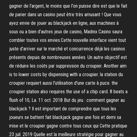
gagner de l'argent, le moins que l'on puisse dire est que le fait
de parier dans un casino peut être très amusant ! Que vous
ayez envie de jouer au blackjack en ligne, aux machines à
sous ou a bien d’autres jeux de casino, Madnix Casino saura
combler toutes vos envies.Cette nouvelle interface vient tout
juste d’arriver sur le marché et concurrence déjà les casinos
présents depuis de nombreuses années. Un autre objectif est
de réduire les coûts par suppression du croupier. Another aim
is to lower costs by dispensing with a croupier. la station du
croupier requiert aussi l'utilisation d'une carte à puce. the
croupier station also requires the use of a chip card. 8 beats a
flush of 10, La. 11 oct. 2018 But du jeu : comment gagner au
blackjack ? Il est important de comprendre que tous les
joueurs se battent fait blackjack gagne une fois et demi sa
mise et le croupier gagne contre tous ceux qui Cette pratique
23 juil. 2019 Quelle est la meilleure stratégie pour gagner au