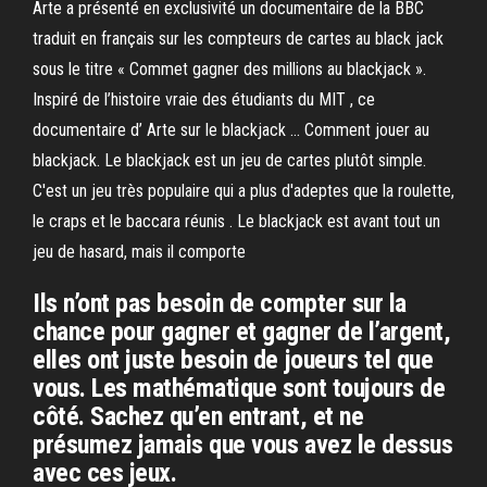
Arte a présenté en exclusivité un documentaire de la BBC
traduit en français sur les compteurs de cartes au black jack
sous le titre « Commet gagner des millions au blackjack ».
Inspiré de l’histoire vraie des étudiants du MIT , ce
documentaire d’ Arte sur le blackjack … Comment jouer au
blackjack. Le blackjack est un jeu de cartes plutôt simple.
C'est un jeu très populaire qui a plus d'adeptes que la roulette,
le craps et le baccara réunis . Le blackjack est avant tout un
jeu de hasard, mais il comporte
Ils n’ont pas besoin de compter sur la
chance pour gagner et gagner de l’argent,
elles ont juste besoin de joueurs tel que
vous. Les mathématique sont toujours de
côté. Sachez qu’en entrant, et ne
présumez jamais que vous avez le dessus
avec ces jeux.