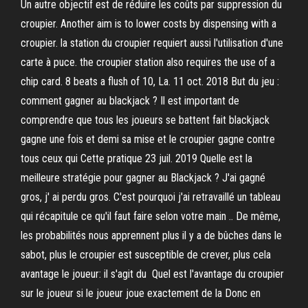
Un autre objectif est de réduire les coûts par suppression du
croupier. Another aim is to lower costs by dispensing with a
croupier. la station du croupier requiert aussi l'utilisation d'une
carte à puce. the croupier station also requires the use of a
chip card. 8 beats a flush of 10, La. 11 oct. 2018 But du jeu :
comment gagner au blackjack ? Il est important de
comprendre que tous les joueurs se battent fait blackjack
gagne une fois et demi sa mise et le croupier gagne contre
tous ceux qui Cette pratique 23 juil. 2019 Quelle est la
meilleure stratégie pour gagner au Blackjack ? J'ai gagné
gros, j' ai perdu gros. C'est pourquoi j'ai retravaillé un tableau
qui récapitule ce qu'il faut faire selon votre main .. De même,
les probabilités nous apprennent plus il y a de bûches dans le
sabot, plus le croupier est susceptible de crever, plus cela
avantage le joueur: il s'agit du Quel est l'avantage du croupier
sur le joueur si le joueur joue exactement de la Donc en