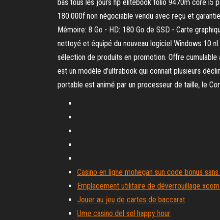
bas tous les jours hp elitebook folio 9470m core i
180.000f non négociable vendu avec reçu et garantie 
Mémoire: 8 Go - HD: 180 Go de SSD - Carte graphique: 
nettoyé et équipé du nouveau logiciel Windows 10 nl.
sélection de produits en promotion. Offre cumulable 
est un modèle d’ultrabook qui connait plusieurs déclin
portable est animé par un processeur de taille, le Co
Casino en ligne mohegan sun code bonus sans
Emplacement utilitaire de déverrouillage xcom
Jouer au jeu de cartes de baccarat
Ume casino del sol happy hour