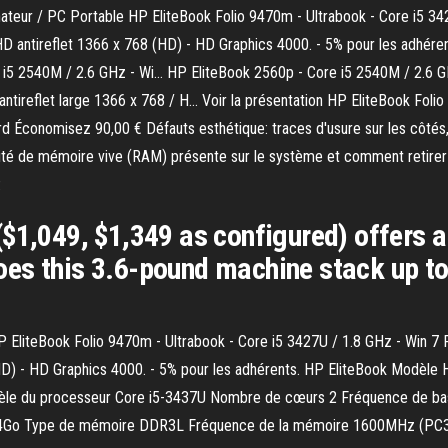
inateur / PC Portable HP EliteBook Folio 9470m - Ultrabook - Core i5 3
 antireflet 1366 x 768 (HD) - HD Graphics 4000. - 5% pour les adhéren
 i5 2540M / 2.6 GHz - Wi… HP EliteBook 2560p - Core i5 2540M / 2.6 GH
tireflet large 1366 x 768 / H… Voir la présentation HP EliteBook Fol
d Économisez 90,00 € Défauts esthétique: traces d'usure sur les côtés, 
té de mémoire vive (RAM) présente sur le système et comment retirer 
.
$1,049, $1,349 as configured) offers al
es this 3.6-pound machine stack up to
 HP EliteBook Folio 9470m - Ultrabook - Core i5 3427U / 1.8 GHz - Win 7
HD) - HD Graphics 4000. - 5% pour les adhérents. HP EliteBook Modèle
dèle du processeur Core i5-3437U Nombre de cœurs 2 Fréquence de 
 4Go Type de mémoire DDR3L Fréquence de la mémoire 1600MHz (PC