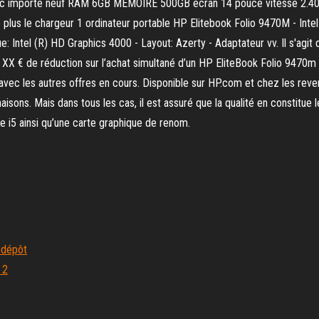
5 pc importé neuf RAM 6GB MÉMOIRE 500GB écran 14 pouce vitesse 2.40GH
plus le chargeur 1 ordinateur portable HP Elitebook Folio 9470M - Intel
Intel (R) HD Graphics 4000 - Layout: Azerty - Adaptateur vv. Il s'agit d
 XX € de réduction sur l’achat simultané d’un HP EliteBook Folio 9470m e
avec les autres offres en cours. Disponible sur HP.com et chez les rev
aisons. Mais dans tous les cas, il est assuré que la qualité en constitue 
re i5 ainsi qu’une carte graphique de renom.
 dépôt
 2