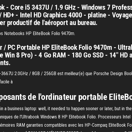
ok - Core i5 3437U / 1.9 GHz - Windows 7 Profes
/ HD+ - Intel HD Graphics 4000 - platine - Voyag
r productif de l'aéroport au bureau.
dos Notebooks HP EliteBook Folio 9470m.
ur / PC Portable HP EliteBook Folio 9470m - Ultra
e Win 8 Pro) - 4 Go RAM - 180 Go SSD - 14" HD a
nts.
i7-3667U 2.0GHz / 8GB / 256GB est meilleur(e) que Porsche Design Boo
facile à
posants de l'ordinateur portable Elite
 a business laptop: well, it needed to happen sooner or later, but in th
niques de l'Ultrabook Windows 8 HP Elitebook Folio. Processeurs Intel 
oires RAM garanties compatibles avec les HP-Compaq EliteBook Folio 9