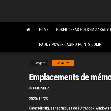
Skip
to
the
content
HOME
POKER TEXAS HOLDEM ZASADY 
PADDY POWER CASINO POINTS COMP
Category
Goold46520
Emplacements de mémoi
By
PUBLISHER
2020/12/23
Caractéristiques techniques de l'Ultrabook Windows 