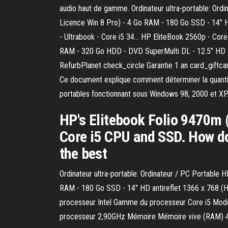
audio haut de gamme. Ordinateur ultra-portable: Ord
Licence Win 8 Pro) - 4 Go RAM - 180 Go SSD - 14" HD
- Ultrabook - Core i5 34… HP EliteBook 2560p - Core
RAM - 320 Go HDD - DVD SuperMulti DL - 12.5" HD an
RefurbPlanet check_circle Garantie 1 an card_giftcar
Ce document explique comment déterminer la quanti
portables fonctionnant sous Windows 98, 2000 et XP
HP's Elitebook Folio 9470m (
Core i5 CPU and SSD. How do
the best
Ordinateur ultra-portable: Ordinateur / PC Portable
RAM - 180 Go SSD - 14" HD antireflet 1366 x 768 (
processeur Intel Gamme du processeur Core i5 Mo
processeur 2,90GHz Mémoire Mémoire vive (RAM)