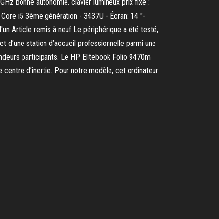
z bonne autonomie. clavier lumineux prix fixe :
 Core i5 3ème génération - 3437U - Écran: 14 "-
'un Article remis à neuf Le périphérique a été testé,
t d’une station d’accueil professionnelle parmi une
endeurs participants. Le HP Elitebook Folio 9470m
le centre d’inertie. Pour notre modèle, cet ordinateur