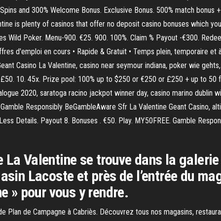
ee Spins and 300% Welcome Bonus. Exclusive Bonus. 500% match bonus +
ine is plenty of casinos that offer no deposit casino bonuses which you
euces Wild Poker. Menu-900. €25. 900. 100%. Claim % Payout -€300. Re
res d'emploi en cours • Rapide & Gratuit • Temps plein, temporaire et à
Geant Casino La Valentine, casino near seymour indiana, poker wie gehts, 
50. 10. 45x. Prize pool: 100% up to $250 or €250 or £250 + up to 50 fre
logue 2020, saratoga racino jackpot winner day, casino marino dublin w
 Gamble Responsibly BeGambleAware Sfr La Valentine Geant Casino, altis
ls Less Details. Payout 8. Bonuses . €50. Play. MY50FREE. Gamble Res
e La Valentine se trouve dans la galer
asin Lacoste et près de l’entrée du mag
ne » pour vous y rendre.
e Plan de Campagne à Cabriès. Découvrez tous nos magasins, restaurant