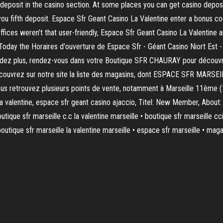
deposit in the casino section. At some places you can get casino depos
l you fifth deposit. Espace Sfr Geant Casino La Valentine enter a bonus c
ffices weren’t that user-friendly, Espace Sfr Geant Casino La Valentine a
Today the Horaires d'ouverture de Espace Sfr - Géant Casino Niort Est 
attendez plus, rendez-vous dans votre Boutique SFR CHAURAY pour déco
couvrez sur notre site la liste des magasins, dont ESPACE SFR MARS
s retrouvez plusieurs points de vente, notamment à Marseille 11ème (
la valentine, espace sfr geant casino ajaccio, Titel: New Member, About: 
outique sfr marseille c.c la valentine marseille • boutique sfr marseille c
outique sfr marseille la valentine marseille • espace sfr marseille • magas