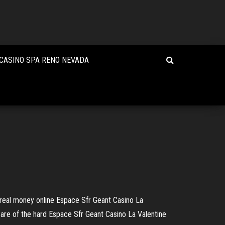
 CASINO SPA RENO NEVADA
real money online Espace Sfr Geant Casino La
are of the hard Espace Sfr Geant Casino La Valentine