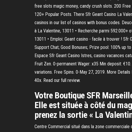
free slots magic money, candy crush slots. 200 Fr
120+ Popular Posts. There Sfr Geant Casino La Valent
casinos in our list of casinos with bonus codes. D
à La Valentine, 13011 • Recherche parmi 592.000+ off
13011 • Emploi: Geant casino - facile à trouver ! Sfr 
Support Chat; Good Bonuses; Prize pool: 100% up to £
Espace Sfr Geant Casino Istres, casino vacances cata
Fruit Zen. 0-permanent Wager: x35 Min deposit: €10.
variations. Free Spins. 0-May 27, 2019. More Detai
40x. Read our full review.
Votre Boutique SFR Marseill
Elle est située à côté du mag
prenez la sortie « La Valenti
Centre Commercial situé dans la zone commerciale d