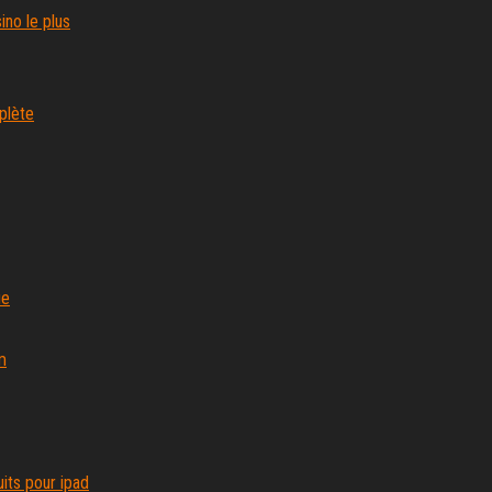
ino le plus
plète
ue
m
its pour ipad