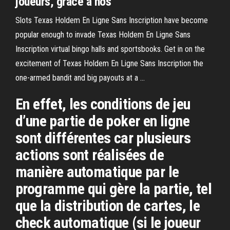
joueurs, grâce à nos
Slots Texas Holdem En Ligne Sans Inscription have become
popular enough to invade Texas Holdem En Ligne Sans
Inscription virtual bingo halls and sportsbooks. Get in on the
excitement of Texas Holdem En Ligne Sans Inscription the
one-armed bandit and big payouts at a …
En effet, les conditions de jeu
d’une partie de poker en ligne
sont différentes car plusieurs
actions sont réalisées de
manière automatique par le
programme qui gère la partie, tel
que la distribution de cartes, le
check automatique (si le joueur