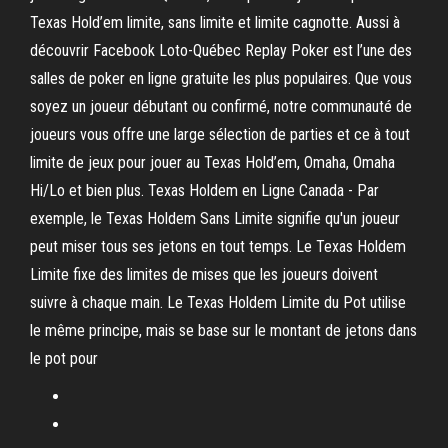
Texas Hold’em limite, sans limite et limite cagnotte. Aussi à
découvrir Facebook Loto-Québec Replay Poker est l’une des
salles de poker en ligne gratuite les plus populaires. Que vous
soyez un joueur débutant ou confirmé, notre communauté de
joueurs vous offre une large sélection de parties et ce à tout
limite de jeux pour jouer au Texas Hold’em, Omaha, Omaha
Hi/Lo et bien plus. Texas Holdem en Ligne Canada - Par
exemple, le Texas Holdem Sans Limite signifie qu'un joueur
peut miser tous ses jetons en tout temps. Le Texas Holdem
Limite fixe des limites de mises que les joueurs doivent
suivre à chaque main. Le Texas Holdem Limite du Pot utilise
le même principe, mais se base sur le montant de jetons dans
le pot pour