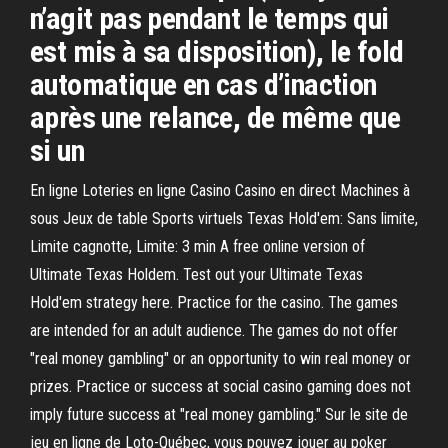
n’agit pas pendant le temps qui
est mis à sa disposition), le fold
automatique en cas d’inaction
après une relance, de même que
si un
En ligne Loteries en ligne Casino Casino en direct Machines à
sous Jeux de table Sports virtuels Texas Hold'em: Sans limite,
Limite cagnotte, Limite: 3 min A free online version of
Ultimate Texas Holdem. Test out your Ultimate Texas
Hold'em strategy here. Practice for the casino. The games
are intended for an adult audience. The games do not offer
"real money gambling" or an opportunity to win real money or
prizes. Practice or success at social casino gaming does not
imply future success at "real money gambling." Sur le site de
jeu en ligne de Loto-Québec, vous pouvez jouer au poker