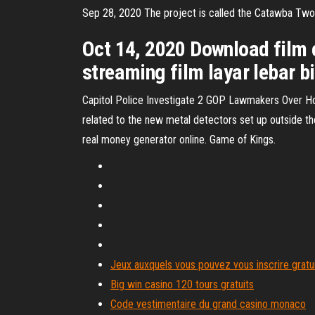
Sep 28, 2020 The project is called the Catawba Two 
Oct 14, 2020 Download film c
streaming film layar lebar b
Capitol Police Investigate 2 GOP Lawmakers Over H
related to the new metal detectors set up outside th
real money generator online. Game of Kings.
Jeux auxquels vous pouvez vous inscrire grat
Big win casino 120 tours gratuits
Code vestimentaire du grand casino monaco