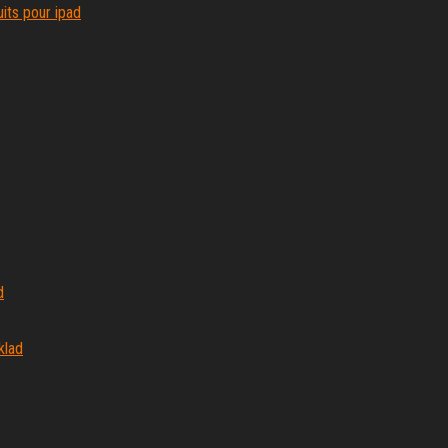
its pour ipad
d
klad