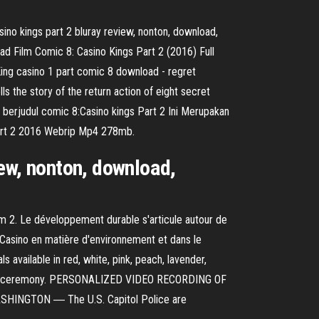
no kings part 2 bluray review, nonton, download,
ad Film Comic 8: Casino Kings Part 2 (2016) Full
ing casino 1 part comic 8 download - regret
s the story of the return action of eight secret
 berjudul comic 8:Casino kings Part 2 Ini Merupakan
Part 2 2016 Webrip Mp4 278mb.
ew, nonton, download,
m 2. Le développement durable s'articule autour de
 Casino en matière d'environnement et dans le
ailable in red, white, pink, peach, lavender,
fter ceremony. PERSONALIZED VIDEO RECORDING OF
SHINGTON ― The U.S. Capitol Police are