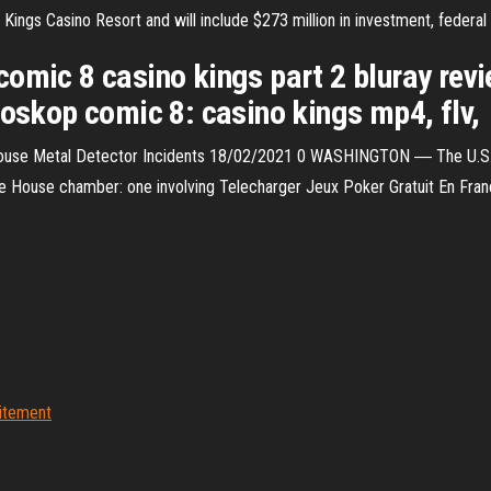
Kings Casino Resort and will include $273 million in investment, feder
omic 8 casino kings part 2 bluray revi
ioskop comic 8: casino kings mp4, flv,
ouse Metal Detector Incidents 18/02/2021 0 WASHINGTON ― The U.S. Ca
e House chamber: one involving Telecharger Jeux Poker Gratuit En Franca
uitement