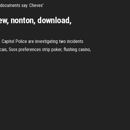
al documents say. Cheves'
ew, nonton, download,
pitol Police are investigating two incidents
is, 5sos preferences strip poker, flushing casino,