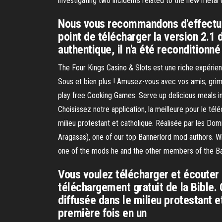
investigating two incidents related to the new metal
Nous vous recommandons d'effectuer 
point de télécharger la version 2.1
authentique, il n'a été recondition
The Four Kings Casino & Slots est une riche expérien
Sous et bien plus ! Amusez-vous avec vos amis, gri
play free Cooking Games. Serve up delicious meals i
Choisissez notre application, la meilleure pour le tél
milieu protestant et catholique. Réalisée par les Dom
Aragasas), one of our top Bannerlord mod authors. Wh
one of the mods he and the other members of the Ba
Vous voulez télécharger et écouter 
téléchargement gratuit de la Bible. 
diffusée dans le milieu protestant e
première fois en un