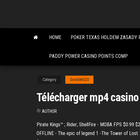
Skip
to
the
content
HOME
POKER TEXAS HOLDEM ZASADY 
PADDY POWER CASINO POINTS COMP
Category
Goold46520
Télécharger mp4 casino 
By
AUTHOR
Pirate Kings™️ ; Rider; ShellFire - MOBA FPS $0.99 $
OFFLINE - The epic of legend 1 -The Tower of Lost