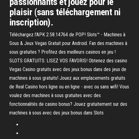
passionnants et jouez pour le
plaisir (sans téléchargement ni
inscription).
Téléchargez l'APK 2.58.14764 de POP! Slots™ - Machines à
Sous & Jeux Vegas Gratuit pour Android. Fan des machines à
sous gratuites ? Profitez des meilleurs casinos en jeu !
SLOTS GRATUITS: LISEZ VOS FAVORIS! Obtenez des casino
Vegas Casino gratuits avec des jeux bonus dans des jeux de
machines à sous gratuits! Jouez aux emplacements gratuits
de Real Casino hors ligne ou en ligne - avec ou sans wifi! Vous
voulez des machines à sous gratuites avec des
fonctionnalités de casino bonus? Jouez gratuitement sur des
machines à sous avec des jeux bonus dans Slots