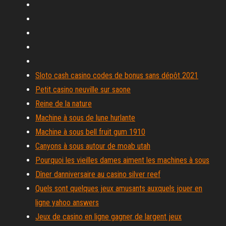
Sloto cash casino codes de bonus sans dépôt 2021
Petit casino neuville sur saone
Reine de la nature
Machine à sous de lune hurlante
Machine à sous bell fruit gum 1910
Canyons à sous autour de moab utah
Pourquoi les vieilles dames aiment les machines à sous
Dîner danniversaire au casino silver reef
Quels sont quelques jeux amusants auxquels jouer en
ligne yahoo answers
Jeux de casino en ligne gagner de largent jeux