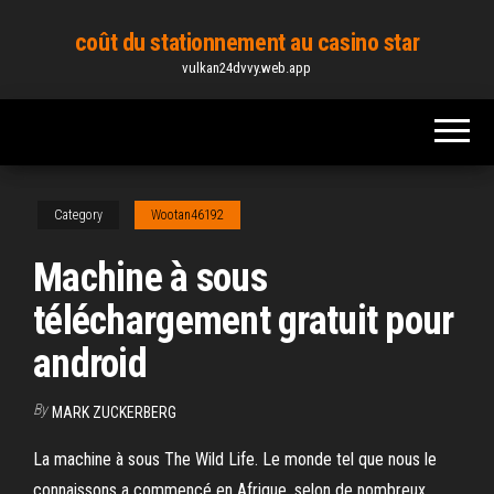
Skip
coût du stationnement au casino star
to
vulkan24dvvy.web.app
the
content
Category
Wootan46192
Machine à sous
téléchargement gratuit pour
android
By
MARK ZUCKERBERG
La machine à sous The Wild Life. Le monde tel que nous le
connaissons a commencé en Afrique, selon de nombreux